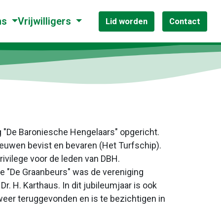
ns
Vrijwilligers
Lid worden
Contact
ng "De Baroniesche Hengelaars" opgericht.
eeuwen bevist en bevaren (Het Turfschip).
rivilege voor de leden van DBH.
n de "De Graanbeurs" was de vereniging
. H. Karthaus. In dit jubileumjaar is ook
 weer teruggevonden en is te bezichtigen in