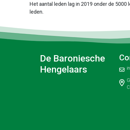
Het aantal leden lag in 2019 onder de 500
leden.
De Baroniesche
Co
Hengelaars
i
G
C