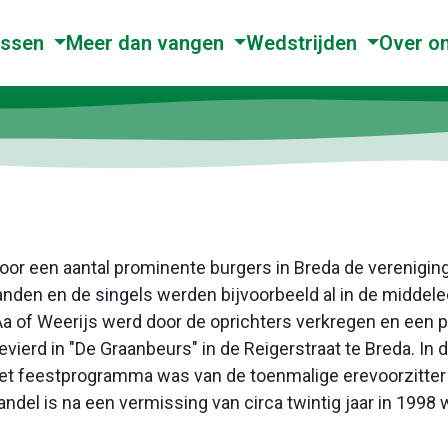
issen
Meer dan vangen
Wedstrijden
Over o
s door een aantal prominente burgers in Breda de verenigi
handen en de singels werden bijvoorbeeld al in de middel
Aa of Weerijs werd door de oprichters verkregen en een p
gevierd in "De Graanbeurs" in de Reigerstraat te Breda. I
et feestprogramma was van de toenmalige erevoorzitter Dr
ndel is na een vermissing van circa twintig jaar in 1998