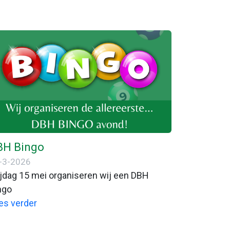
BH Bingo
-3-2026
ijdag 15 mei organiseren wij een DBH
ngo
es verder