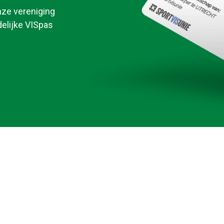
nze vereniging
delijke VISpas