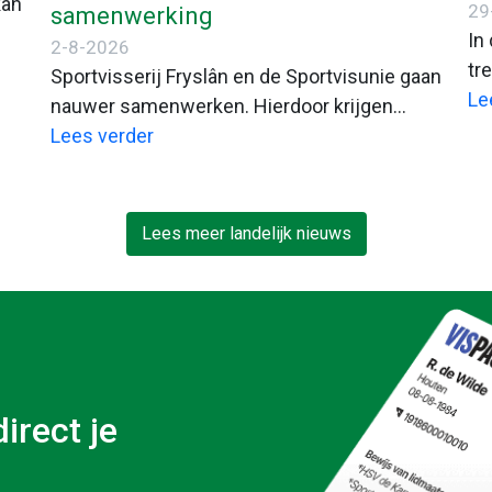
kan
29
samenwerking
In
2-8-2026
tr
Sportvisserij Fryslân en de Sportvisunie gaan
Zu
Le
nauwer samenwerken. Hierdoor krijgen
of
ge
sportvissers met de Fiskfergunning of
Lees verder
e
VISpas toegang tot een aantal nieuwe
wateren. Beide organisaties willen
sportvissers en aangesloten
Lees meer landelijk nieuws
hengelsportverenigingen daarmee beter van
 we
dienst zijn.
irect je