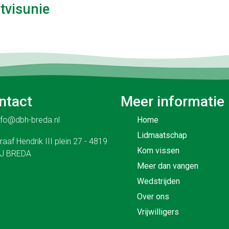
rtvisunie
ntact
Meer informatie
nfo@dbh-breda.nl
Home
Lidmaatschap
raaf Hendrik III plein 27 - 4819
Kom vissen
J BREDA
Meer dan vangen
Wedstrijden
Over ons
Vrijwilligers