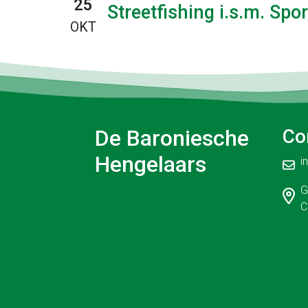
25
Streetfishing i.s.m. Spo
OKT
De Baroniesche
Co
Hengelaars
i
G
C