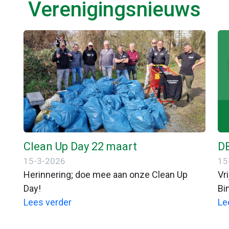
Verenigingsnieuws
Clean Up Day 22 maart
D
15-3-2026
15
Herinnering; doe mee aan onze Clean Up
Vr
Day!
Bi
Lees verder
Le