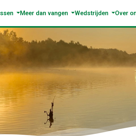
issen
Meer dan vangen
Wedstrijden
Over o