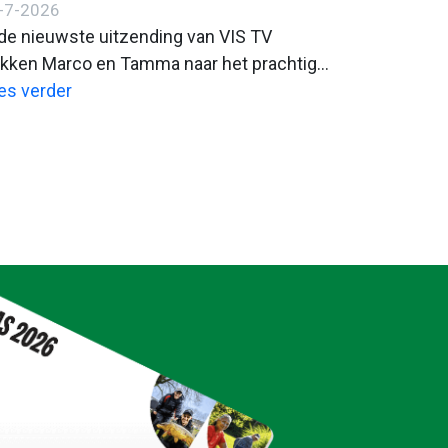
-7-2026
 de nieuwste uitzending van VIS TV
ekken Marco en Tamma naar het prachtige
id-Limburg. Daar beleven ze een zeer
es verder
varieerde visdag met veel actie!